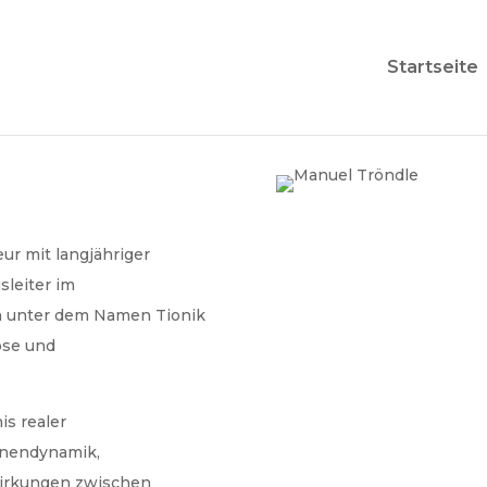
Startseite
ur mit langjähriger
sleiter im
h unter dem Namen Tionik
ose und
is realer
inendynamik,
irkungen zwischen